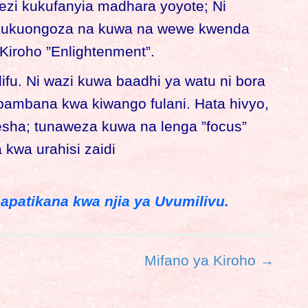
zi kukufanyia madhara yoyote; Ni
 kukuongoza na kuwa na wewe kwenda
iroho ”Enlightenment”.
fu. Ni wazi kuwa baadhi ya watu ni bora
napambana kwa kiwango fulani. Hata hivyo,
sha; tunaweza kuwa na lenga ”focus”
kwa urahisi zaidi
apatikana kwa njia ya Uvumilivu.
Mifano ya Kiroho →