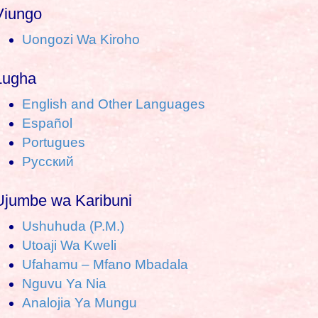
a
Viungo
Uongozi Wa Kiroho
c
h
Lugha
o
English and Other Languages
Español
Portugues
Pусский
Ujumbe wa Karibuni
Ushuhuda (P.M.)
Utoaji Wa Kweli
Ufahamu – Mfano Mbadala
Nguvu Ya Nia
Analojia Ya Mungu