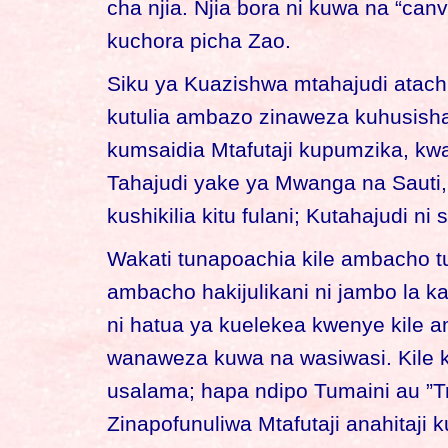
cha njia. Njia bora ni kuwa na “c
kuchora picha Zao.
Siku ya Kuazishwa mtahajudi atachu
kutulia ambazo zinaweza kuhusisha
kumsaidia Mtafutaji kupumzika, kw
Tahajudi yake ya Mwanga na Sauti,
kushikilia kitu fulani; Kutahajudi ni
Wakati tunapoachia kile ambacho t
ambacho hakijulikani ni jambo la ka
ni hatua ya kuelekea kwenye kile a
wanaweza kuwa na wasiwasi. Kile ki
usalama; hapa ndipo Tumaini au ”Tr
Zinapofunuliwa Mtafutaji anahitaj