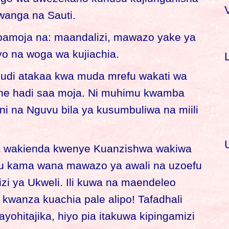
anga na Sauti.
r
pamoja na: maandalizi, mawazo yake ya
yo na woga wa kujiachia.
f
judi atakaa kwa muda mrefu wakati wa
r
ine hadi saa moja. Ni muhimu kwamba
:
 na Nguvu bila ya kusumbuliwa na miili
ama wakienda kwenye Kuanzishwa wakiwa
au kama wana mawazo ya awali na uzoefu
zi ya Ukweli. Ili kuwa na maendeleo
i kwanza kuachia pale alipo! Tafadhali
yohitajika, hiyo pia itakuwa kipingamizi