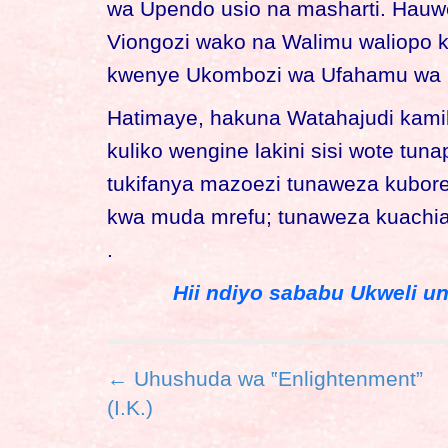
wa Upendo usio na masharti. Hauwe
Viongozi wako na Walimu waliopo
kwenye Ukombozi wa Ufahamu wa K
Hatimaye, hakuna Watahajudi kamili
kuliko wengine lakini sisi wote tu
tukifanya mazoezi tunaweza kubore
kwa muda mrefu; tunaweza kuachia 
.
Hii ndiyo sababu Ukweli un
P
← Uhushuda wa ‟Enlightenment”
o
(I.K.)
s