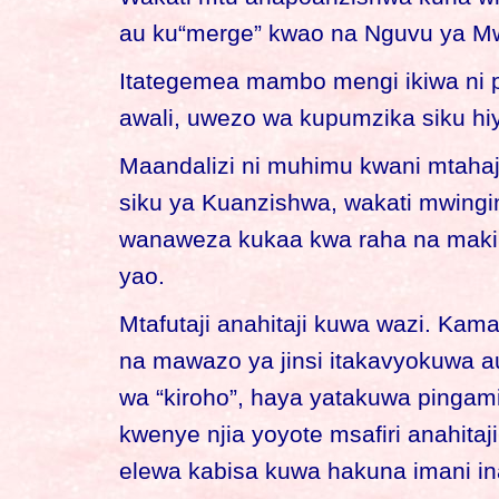
au ku“merge” kwao na Nguvu ya Mw
Itategemea mambo mengi ikiwa ni 
awali, uwezo wa kupumzika siku hi
Maandalizi ni muhimu kwani mtaha
siku ya Kuanzishwa, wakati mwing
wanaweza kukaa kwa raha na makini
yao.
Mtafutaji anahitaji kuwa wazi. K
na mawazo ya jinsi itakavyokuwa 
wa “kiroho”, haya yatakuwa pingami
kwenye njia yoyote msafiri anahitaj
elewa kabisa kuwa hakuna imani ina