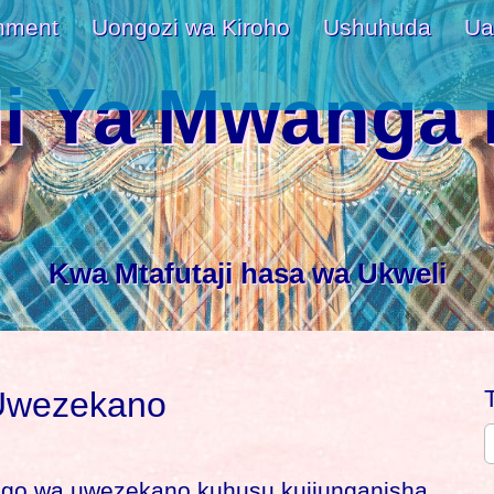
nment
Uongozi wa Kiroho
Ushuhuda
Ua
i Ya Mwanga 
Kwa Mtafutaji hasa wa Ukweli
Uwezekano
igo wa uwezekano kuhusu kujiunganisha