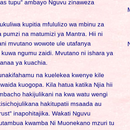
anvas tupu” ambayo Nguvu zinaweza
kuliwa kupitia mfululizo wa mbinu za
 pumzi na matumizi ya Mantra. Hii ni
ani mvutano wowote ule utafanya
 kuwa ngumu zaidi. Mvutano ni ishara ya
 sanaa ya kuachia.
unakifahamu na kuelekea kwenye kile
waida kuogopa. Kila hatua katika Njia hii
mbacho hakijulikani na kwa watu wengi
sichojulikana hakitupatii msaada au
ust” inapohitajika. Wakati Nguvu
i kutambua kwamba Ni Muonekano mzuri tu