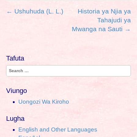
P
← Ushuhuda (L. L.)
Historia ya Njia ya
o
Tahajudi ya
s
Mwanga na Sauti →
t
n
a
v
Tafuta
i
S
g
e
a
a
t
Viungo
r
i
Uongozi Wa Kiroho
c
o
h
n
Lugha
f
o
English and Other Languages
r