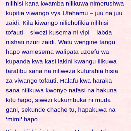
nilihisi kana kwamba nilikuwa nimerushwa
kupitia viwango vya Ufahamu – juu na juu
zaidi. Kila kiwango nilichofikia nilihisi
tofauti – siwezi kusema ni vipi – labda
nishati nzuri zaidi. Watu wengine tangu
hapo wamesema walipata uzoefu wa
kupanda kwa kasi lakini kwangu ilikuwa
taratibu sana na niliweza kufurahia hisia
za viwango tofauti. Halafu kwa haraka
sana nilikuwa kwenye nafasi na hakuna
kitu hapo, siwezi kukumbuka ni muda
gani, sekunde chache tu, hapakuwa na
‘mimi’ hapo.