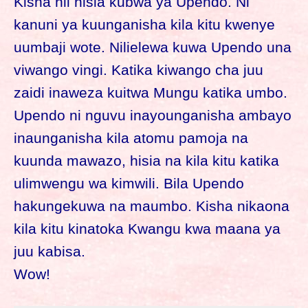
Kisha hii hisia kubwa ya Upendo. Ni
kanuni ya kuunganisha kila kitu kwenye
uumbaji wote. Nilielewa kuwa Upendo una
viwango vingi. Katika kiwango cha juu
zaidi inaweza kuitwa Mungu katika umbo.
Upendo ni nguvu inayounganisha ambayo
inaunganisha kila atomu pamoja na
kuunda mawazo, hisia na kila kitu katika
ulimwengu wa kimwili. Bila Upendo
hakungekuwa na maumbo. Kisha nikaona
kila kitu kinatoka Kwangu kwa maana ya
juu kabisa.
Wow!