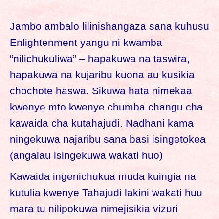
Jambo ambalo lilinishangaza sana kuhusu
Enlightenment yangu ni kwamba
“nilichukuliwa” – hapakuwa na taswira,
hapakuwa na kujaribu kuona au kusikia
chochote haswa. Sikuwa hata nimekaa
kwenye mto kwenye chumba changu cha
kawaida cha kutahajudi. Nadhani kama
ningekuwa najaribu sana basi isingetokea
(angalau isingekuwa wakati huo)
Kawaida ingenichukua muda kuingia na
kutulia kwenye Tahajudi lakini wakati huu
mara tu nilipokuwa nimejisikia vizuri