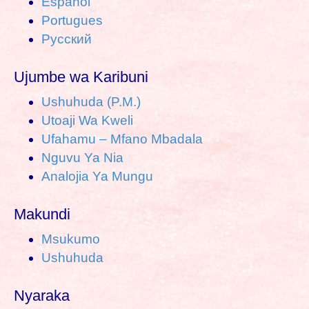
Español
:
Portugues
Pусский
Ujumbe wa Karibuni
Ushuhuda (P.M.)
Utoaji Wa Kweli
Ufahamu – Mfano Mbadala
Nguvu Ya Nia
Analojia Ya Mungu
Makundi
Msukumo
Ushuhuda
Nyaraka